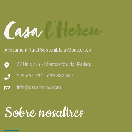
Allotjament Rural Sostenible a Montcortès
C/ Únic s/n - Montcortès del Pallars
973 662 191 - 636 882 887
info@casalhereu.com
Sobre nosaltres